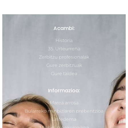
Acambi:
Historia
35. Urteurrena
Zerbitzu profesionalak
Gure zerbitzuak
Gure taldea
Informazioa:
Marea arrosa
Bularreko minbiziaren prebentzioa
Linfedema
Minbizi ginekologikoa