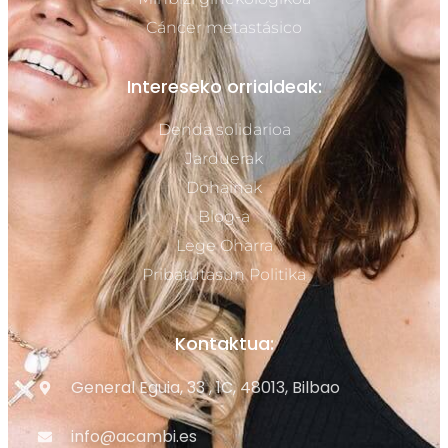
Cáncer metastásico
Intereseko orrialdeak:
Denda solidarioa
Jarduerak
Dohainak
Blog-a
Lege Oharra
Pribatutasun Politika
Kontaktua:
General Eguia, 33 , 1C, 48013, Bilbao
info@acambi.es