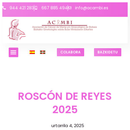
944 421 283
667 885 494
info@acambi.es
COLABORA
BAZKIDETU
ROSCÓN DE REYES
2025
urtarrila 4, 2025