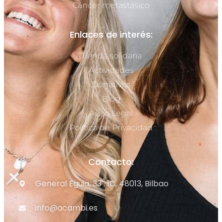
Cáncer metastásico
Enlaces de interés:
Tienda solidaria
Actividades
Donativos
Blog
Aviso Legal
Política de Privacidad
Contacto:
General Eguia, 33 , 1C, 48013, Bilbao
info@acambi.es