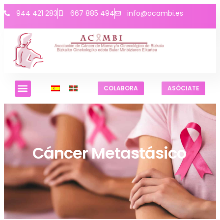
944 421 283
667 885 494
info@acambi.es
COLABORA
ASÓCIATE
Cáncer Metastásico