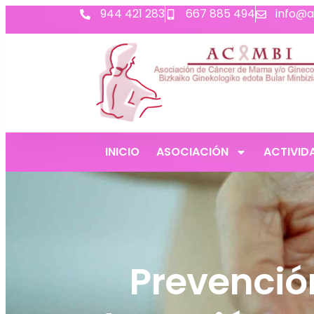
944 421 283
667 885 494
info@a
INICIO
ASOCIACIÓN
ACTIVID
Prevenció