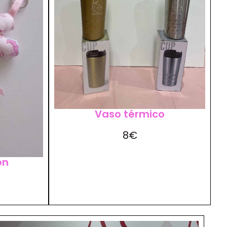
Vaso térmico
8€
ón