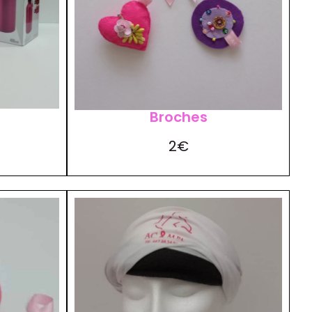
Broches
2€