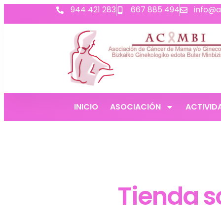
944 421 283
667 885 494
info@a
INICIO
ASOCIACIÓN
ACTIVID
Tienda s