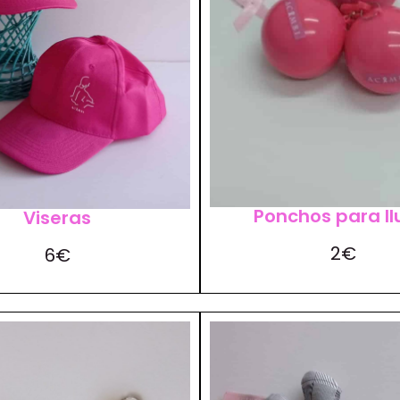
Ponchos para ll
Viseras
2€
6€