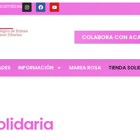
cambi.es
COLABORA CON AC
ADES
INFORMACIÓN
MAREA ROSA
TIENDA SOLI
olidaria