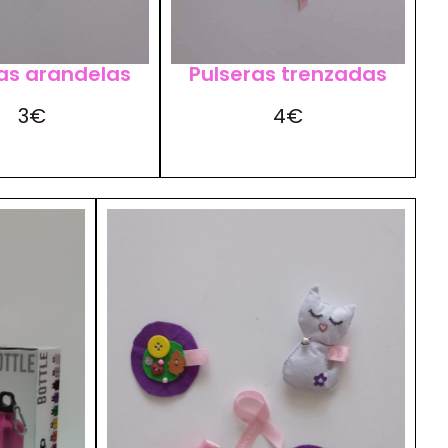
as arandelas
Pulseras trenzadas
3€
4€