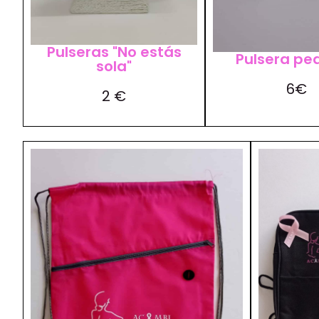
Pulseras "No estás
Pulsera pe
sola"
6€
2 €