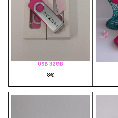
USB 32GB
8€