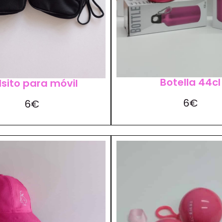
Botella 44cl
lsito para móvil
6€
6€