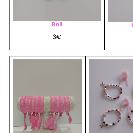
Boli
3€