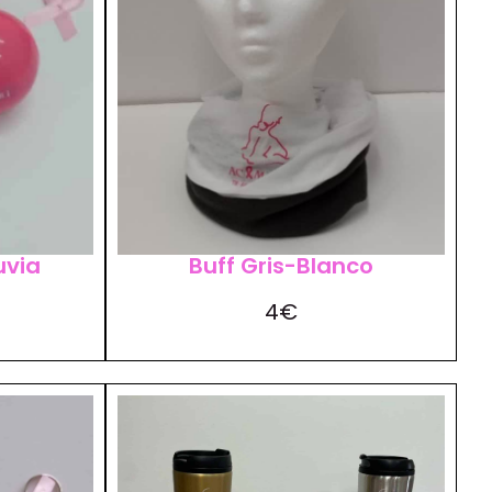
uvia
Buff Gris-Blanco
4€