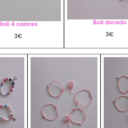
Boli dorado
Boli 4 colores
3€
3€