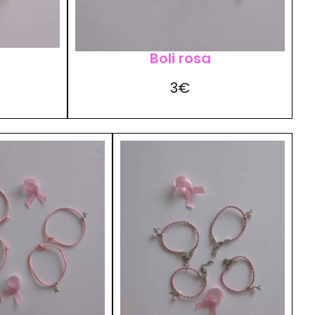
Boli rosa
3€