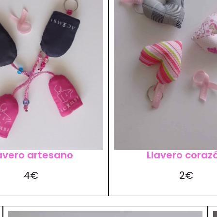
avero artesano
Llavero coraz
4€
2€