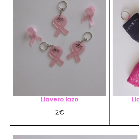
Llavero lazo
Ll
2€