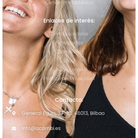
Cáncer metastásico
Enlaces de interés:
Tienda solidaria
Actividades
Donativos
Blog
Aviso Legal
Política de Privacidad
Contacto:
General Eguia, 33 , 1C, 48013, Bilbao
info@acambi.es