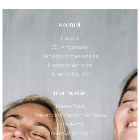
Acambi:
Historia
35º Aniversario
Servicios profesionales
Nuestros servicios
Nuestro Equipo
Información:
Marea Rosa
Prevención Cáncer de Mama
Linfedema
Cáncer Ginecológico