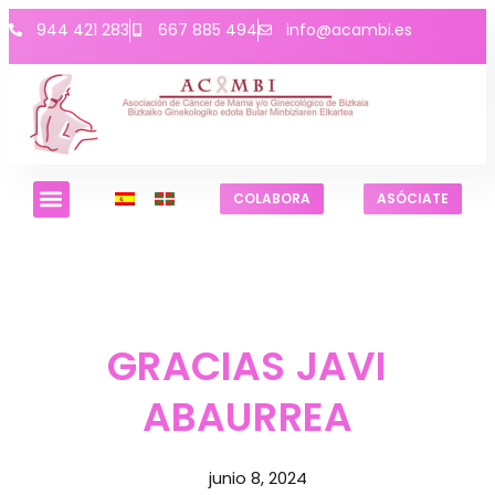
944 421 283
667 885 494
info@acambi.es
COLABORA
ASÓCIATE
GRACIAS JAVI
ABAURREA
junio 8, 2024