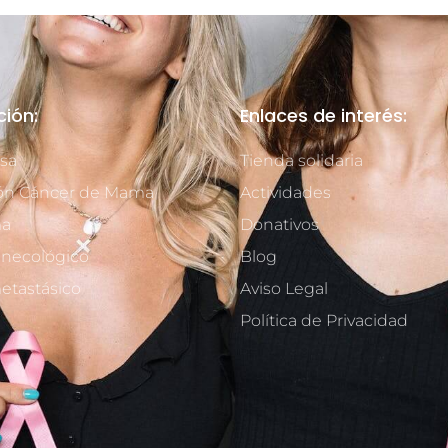
ción:
Enlaces de interés:
sa
Tienda solidaria
ón Cáncer de Mama
Actividades
ma
Donativos
inecológico
Blog
etastásico
Aviso Legal
Política de Privacidad