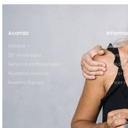
Acambi:
Informa
Historia
Marea Ro
35º Aniversario
Prevenci
Servicios profesionales
Linfede
Nuestros servicios
Cáncer G
Nuestro Equipo
Cáncer m