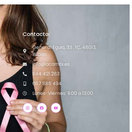
Contacto:
General Eguia, 33 , 1C, 48013,
Bilbao
info@acambi.es
944 421 283
667 885 494
Lunes-Viernes: 9:00 a 13:00