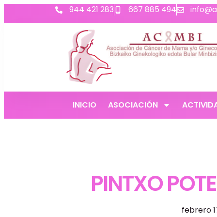
944 421 283
667 885 494
info@a
INICIO
ASOCIACIÓN
ACTIVID
PINTXO POTE
febrero 1