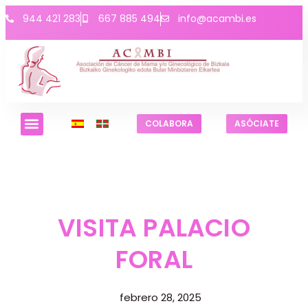
944 421 283
667 885 494
info@acambi.es
COLABORA
ASÓCIATE
VISITA PALACIO
FORAL
febrero 28, 2025