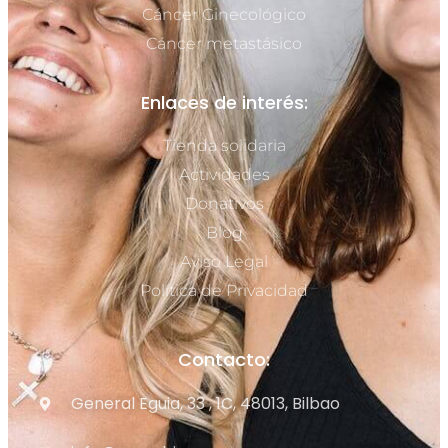
Cáncer Ginecológico
Cáncer metastásico
Enlaces de interés:
Tienda solidaria
Actividades
Donativos
Blog
Aviso Legal
Política de Privacidad
Contacto:
General Eguia, 33 , 1C, 48013, Bilbao